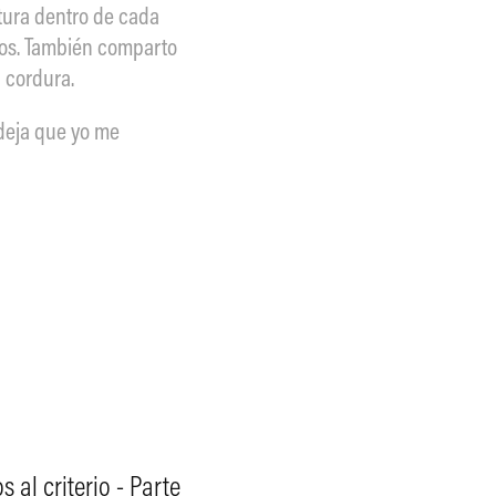
ltura dentro de cada
tos. También comparto
 cordura.
 deja que yo me
 al criterio - Parte