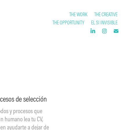
THE WORK
THE CREATIVE
THE OPPORTUNITY
EL SI INVISIBLE
ocesos de selección
modos y procesos que
un humano lea tu CV,
en ayudarte a dejar de